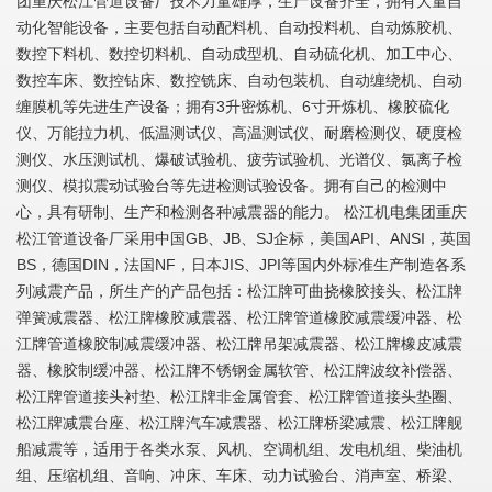
团重庆松江管道设备厂技术力量雄厚，生产设备齐全，拥有大量自
动化智能设备，主要包括自动配料机、自动投料机、自动炼胶机、
数控下料机、数控切料机、自动成型机、自动硫化机、加工中心、
数控车床、数控钻床、数控铣床、自动包装机、自动缠绕机、自动
缠膜机等先进生产设备；拥有3升密炼机、6寸开炼机、橡胶硫化
仪、万能拉力机、低温测试仪、高温测试仪、耐磨检测仪、硬度检
测仪、水压测试机、爆破试验机、疲劳试验机、光谱仪、氯离子检
测仪、模拟震动试验台等先进检测试验设备。拥有自己的检测中
心，具有研制、生产和检测各种减震器的能力。 松江机电集团重庆
松江管道设备厂采用中国GB、JB、SJ企标，美国API、ANSI，英国
BS，德国DIN，法国NF，日本JIS、JPI等国内外标准生产制造各系
列减震产品，所生产的产品包括：松江牌可曲挠橡胶接头、松江牌
弹簧减震器、松江牌橡胶减震器、松江牌管道橡胶减震缓冲器、松
江牌管道橡胶制减震缓冲器、松江牌吊架减震器、松江牌橡皮减震
器、橡胶制缓冲器、松江牌不锈钢金属软管、松江牌波纹补偿器、
松江牌管道接头衬垫、松江牌非金属管套、松江牌管道接头垫圈、
松江牌减震台座、松江牌汽车减震器、松江牌桥梁减震、松江牌舰
船减震等，适用于各类水泵、风机、空调机组、发电机组、柴油机
组、压缩机组、音响、冲床、车床、动力试验台、消声室、桥梁、