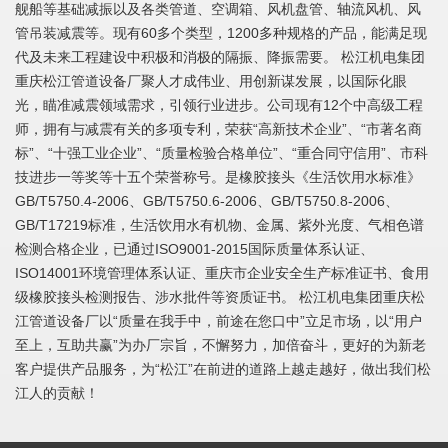
舰船等基础减振以及各类管道、空调箱、风机盘管、轴流风机、风
管吊装减震等。现有60多个类型，1200多种规格的产品，能满足现
代及未来工程建设中积极和消极的隔振、降振需要。 松江机电集团
重庆松江管道设备厂聚人才成伟业、用创新谋发展，以国际化眼
光，瞄准减震领域需求，引领行业进步。公司现有12个中高级工程
师，拥有与减震有关的多项专利，荣获“高新技术企业”、“市著名商
标”、“十强工业企业”、“质量检验合格单位”、“重合同守信用”、市科
技进步一等奖等十五个荣誉称号。是橡胶接头《生活饮用水标准》
GB/T5750.4-2006、GB/T5750.6-2006、GB/T5750.8-2006、
GB/T17219标准，生活饮用水有机物、金属、紫外光度、气相色谱
检测合格企业，已通过ISO9001-2015国际质量体系认证、
ISO14001环境管理体系认证、重庆市企业安全生产标准证书、食用
级橡胶接头检测报告、涉水批件等资质证书。 松江机电集团重庆松
江管道设备厂以“质量在我手中，前途在您口中”立足市场，以“用户
至上，互助共赢”为办厂宗旨，不懈努力，加倍奋斗，更好的为新老
客户提供产品服务，为“松江”在前进的道路上越走越好，做出我们松
江人的贡献！