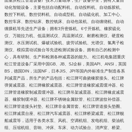
团重庆松江管道设备厂技术力量雄厚，生产设备齐全，拥有大量自
动化智能设备，主要包括自动配料机、自动投料机、自动炼胶机、
数控下料机、数控切料机、自动成型机、自动硫化机、加工中心、
数控车床、数控钻床、数控铣床、自动包装机、自动缠绕机、自动
缠膜机等先进生产设备；拥有3升密炼机、6寸开炼机、橡胶硫化
仪、万能拉力机、低温测试仪、高温测试仪、耐磨检测仪、硬度检
测仪、水压测试机、爆破试验机、疲劳试验机、光谱仪、氯离子检
测仪、模拟震动试验台等先进检测试验设备。拥有自己的检测中
心，具有研制、生产和检测各种减震器的能力。 松江机电集团重庆
松江管道设备厂采用中国GB、JB、SJ企标，美国API、ANSI，英国
BS，德国DIN，法国NF，日本JIS、JPI等国内外标准生产制造各系
列减震产品，所生产的产品包括：松江牌可曲挠橡胶接头、松江牌
弹簧减震器、松江牌橡胶减震器、松江牌管道橡胶减震缓冲器、松
江牌管道橡胶制减震缓冲器、松江牌吊架减震器、松江牌橡皮减震
器、橡胶制缓冲器、松江牌不锈钢金属软管、松江牌波纹补偿器、
松江牌管道接头衬垫、松江牌非金属管套、松江牌管道接头垫圈、
松江牌减震台座、松江牌汽车减震器、松江牌桥梁减震、松江牌舰
船减震等，适用于各类水泵、风机、空调机组、发电机组、柴油机
组、压缩机组、音响、冲床、车床、动力试验台、消声室、桥梁、