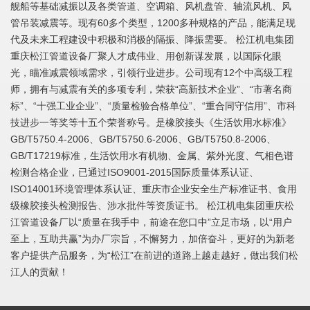
舰船等基础减振以及各类管道、空调箱、风机盘管、轴流风机、风
管吊装减震等。现有60多个类型，1200多种规格的产品，能满足现
代及未来工程建设中积极和消极的隔振、降振需要。 松江机电集团
重庆松江管道设备厂聚人才成伟业、用创新谋发展，以国际化眼
光，瞄准减震领域需求，引领行业进步。公司现有12个中高级工程
师，拥有与减震有关的多项专利，荣获“高新技术企业”、“市著名商
标”、“十强工业企业”、“质量检验合格单位”、“重合同守信用”、市科
技进步一等奖等十五个荣誉称号。是橡胶接头《生活饮用水标准》
GB/T5750.4-2006、GB/T5750.6-2006、GB/T5750.8-2006、
GB/T17219标准，生活饮用水有机物、金属、紫外光度、气相色谱
检测合格企业，已通过ISO9001-2015国际质量体系认证、
ISO14001环境管理体系认证、重庆市企业安全生产标准证书、食用
级橡胶接头检测报告、涉水批件等资质证书。 松江机电集团重庆松
江管道设备厂以“质量在我手中，前途在您口中”立足市场，以“用户
至上，互助共赢”为办厂宗旨，不懈努力，加倍奋斗，更好的为新老
客户提供产品服务，为“松江”在前进的道路上越走越好，做出我们松
江人的贡献！