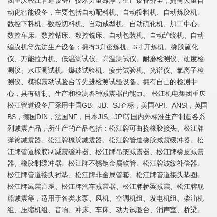
团重庆松江管道设备厂技术力量雄厚，生产设备齐全，拥有大量自
动化智能设备，主要包括自动配料机、自动投料机、自动炼胶机、
数控下料机、数控切料机、自动成型机、自动硫化机、加工中心、
数控车床、数控钻床、数控铣床、自动包装机、自动缠绕机、自动
缠膜机等先进生产设备；拥有3升密炼机、6寸开炼机、橡胶硫化
仪、万能拉力机、低温测试仪、高温测试仪、耐磨检测仪、硬度检
测仪、水压测试机、爆破试验机、疲劳试验机、光谱仪、氯离子检
测仪、模拟震动试验台等先进检测试验设备。拥有自己的检测中
心，具有研制、生产和检测各种减震器的能力。 松江机电集团重庆
松江管道设备厂采用中国GB、JB、SJ企标，美国API、ANSI，英国
BS，德国DIN，法国NF，日本JIS、JPI等国内外标准生产制造各系
列减震产品，所生产的产品包括：松江牌可曲挠橡胶接头、松江牌
弹簧减震器、松江牌橡胶减震器、松江牌管道橡胶减震缓冲器、松
江牌管道橡胶制减震缓冲器、松江牌吊架减震器、松江牌橡皮减震
器、橡胶制缓冲器、松江牌不锈钢金属软管、松江牌波纹补偿器、
松江牌管道接头衬垫、松江牌非金属管套、松江牌管道接头垫圈、
松江牌减震台座、松江牌汽车减震器、松江牌桥梁减震、松江牌舰
船减震等，适用于各类水泵、风机、空调机组、发电机组、柴油机
组、压缩机组、音响、冲床、车床、动力试验台、消声室、桥梁、