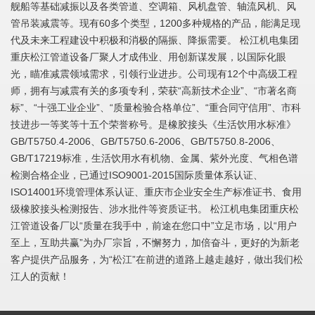
舰船等基础减振以及各类管道、空调箱、风机盘管、轴流风机、风
管吊装减震等。现有60多个类型，1200多种规格的产品，能满足现
代及未来工程建设中积极和消极的隔振、降振需要。 松江机电集团
重庆松江管道设备厂聚人才成伟业、用创新谋发展，以国际化眼
光，瞄准减震领域需求，引领行业进步。公司现有12个中高级工程
师，拥有与减震有关的多项专利，荣获“高新技术企业”、“市著名商
标”、“十强工业企业”、“质量检验合格单位”、“重合同守信用”、市科
技进步一等奖等十五个荣誉称号。是橡胶接头《生活饮用水标准》
GB/T5750.4-2006、GB/T5750.6-2006、GB/T5750.8-2006、
GB/T17219标准，生活饮用水有机物、金属、紫外光度、气相色谱
检测合格企业，已通过ISO9001-2015国际质量体系认证、
ISO14001环境管理体系认证、重庆市企业安全生产标准证书、食用
级橡胶接头检测报告、涉水批件等资质证书。 松江机电集团重庆松
江管道设备厂以“质量在我手中，前途在您口中”立足市场，以“用户
至上，互助共赢”为办厂宗旨，不懈努力，加倍奋斗，更好的为新老
客户提供产品服务，为“松江”在前进的道路上越走越好，做出我们松
江人的贡献！